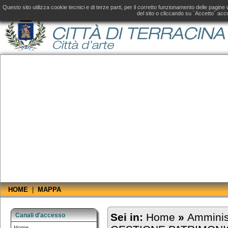
Amministrazione Trasparente fino al 31 dicembre 2019, consultare il
sito aggiornato
d
Questo sito utilizza cookie tecnici e di terze parti, per il corretto funzionamento delle pagin
del sito o cliccando su `Accetto` acco
HOME
|
MAPPA
Sei in:
Home
»
Amminis
Canali d'accesso
Home