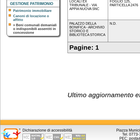
LOCALI EX
FOGLIO 125,
GESTIONE PATRIMONIO
TRIBUNALE - VIA
PARTICELLA 2476
APPIA NUOVA SNC
Patrimonio immobiliare
Canoni di locazione o
affitto
PALAZZO DELLA
N.D.
»
Beni comunali demaniali
BONIFICA - ARCHIVIO
o indisponibili assentiti in
STORICO E
concessione
BIBLIOTECA STORICA
Pagine:
1
Ultimo aggiornamento eff
Dichiarazione di accessibilità
Piazza Munici
Tel. 0773
PEC: posta@