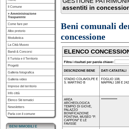
GESTIONE PATRIMONI
assentiti in concessio
Il Comune
» Amministrazione
Trasparente
Beni comunali dema
Come fare per
Albo pretorio
concessione
Modulistica
La Città Museo
ELENCO CONCESSION
Bandi & Concorsi
Il Turista e il Territorio
Filtra i risultati per parola chiave:
Progetti
DESCRIZIONE BENE
DATI CATASTALI
Galleria fotografica
STADIO COLAVOLPE E
FOGLIO 108,
Galleria video
S. MARTINO B
MAPPALI 188 E 242
Imprese del territorio
Info città
AREA
**************
Elenco Siti tematici
ARCHEOLOGICA
TEMPIO DI GIOVE,
Newsletters
PALAZZO
BONIFICAZIONE
Parla con il comune
PONTINA, MUSEO "P.
CAPPONI" E LE
FAVISSE
BENI IMMOBILI E