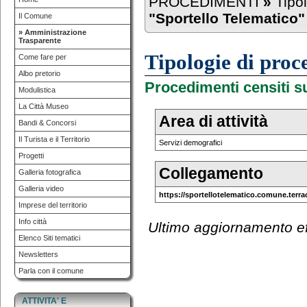
PROCEDIMENTI
»
Tipo
"Sportello Telematico"
Il Comune
» Amministrazione
Trasparente
Tipologie di pro
Come fare per
Albo pretorio
Procedimenti censiti s
Modulistica
La Città Museo
Area di attività
Bandi & Concorsi
Il Turista e il Territorio
Servizi demografici
Progetti
Collegamento
Galleria fotografica
Galleria video
https://sportellotelematico.comune.terracin
Imprese del territorio
Info città
Ultimo aggiornamento eff
Elenco Siti tematici
Newsletters
Parla con il comune
ATTIVITA' E