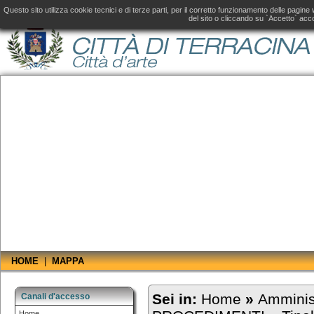
Amministrazione Trasparente fino al 31 dicembre 2019, consultare il
sito aggiornato
d
Questo sito utilizza cookie tecnici e di terze parti, per il corretto funzionamento delle pagin
del sito o cliccando su `Accetto` acco
HOME
|
MAPPA
Sei in:
Home
»
Amminis
Canali d'accesso
Home