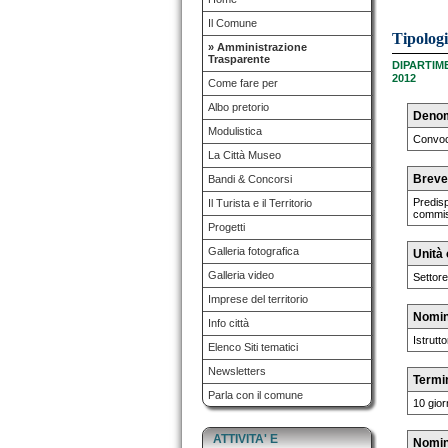
Il Comune
Tipolog
» Amministrazione
Trasparente
DIPARTIM
2012
Come fare per
Albo pretorio
Denom
Modulistica
Convoc
La Città Museo
Breve 
Bandi & Concorsi
Predisp
Il Turista e il Territorio
commiss
Progetti
Galleria fotografica
Unità 
Galleria video
Settor
Imprese del territorio
Nomina
Info città
Istrutt
Elenco Siti tematici
Newsletters
Termi
Parla con il comune
10 gior
ATTIVITA' E
Nomina