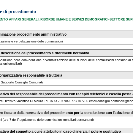
ie di procedimento
ENTO AFFARI GENERALI, RISORSE UMANE E SERVIZI DEMOGRAFICI-SETTORE S
inazione procedimento amministrativo
azione e verbalizzazione delle commissioni
descrizione del procedimento e riferimenti normativi
osizione della convocazione e verbalizzazione delle riunioni delle commissioni consiliari ai f
ioni consiliari)
organizzativa responsabile istruttoria
e Supporto Consiglio Comunale
tivo del responsabile del procedimento con recapiti telefonici e casella posta e
ore Direttivo Valentino Di Mauro Tel. 0773.707704 0773.707706 email:consiglio.comunale@comu
ne fissato dalla normativa del procedimento per la conclusione con l’adozione
ni (art. 7 del Regolamento delle commissioni consiliari permanenti)
tivo del soggetto a cui è attribuito in caso di inerzia il potere sostitutivo