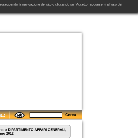
. Proseguendo la navigazione del sito o cliccando su `Accetto` acconsenti all`uso dei
nto
»
DIPARTIMENTO AFFARI GENERALI,
no 2012