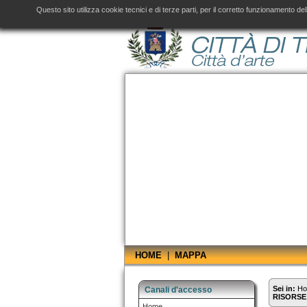
Amministrazione Trasparente fino al 31 dicembre 2019, consultare il
sito aggiornato
d
Questo sito utilizza cookie tecnici e di terze parti, per il corretto funzionamento 
HOME
|
MAPPA
Sei in:
H
Canali d'accesso
RISORSE
Home