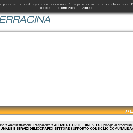
el Comune di Terracina per i nuovi contenuti
delle pagine web e per il miglioramento dei servizi. Per saperne di piu` clicca su `informazioni`
cookie.
Informazioni
Accetto
ome
»
Amministrazione Trasparente
»
ATTIVITA' E PROCEDIMENTI
»
Tipologie di procedime
 UMANE E SERVIZI DEMOGRAFICI-SETTORE SUPPORTO CONSIGLIO COMUNALE An