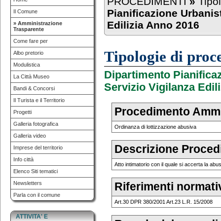
PROCEDIMENTI
»
Tipo
Pianificazione Urbanist
Il Comune
Edilizia Anno 2016
» Amministrazione
Trasparente
Come fare per
Tipologie di pro
Albo pretorio
Modulistica
Dipartimento Pianificaz
La Città Museo
Servizio Vigilanza Edil
Bandi & Concorsi
Il Turista e il Territorio
Procedimento Ammi
Progetti
Galleria fotografica
Ordinanza di lottizzazione abusiva
Galleria video
Descrizione Proce
Imprese del territorio
Info città
Atto intimatorio con il quale si accerta la abus
Elenco Siti tematici
Newsletters
Riferimenti normati
Parla con il comune
Art.30 DPR 380/2001 Art.23 L.R. 15/2008
ATTIVITA' E