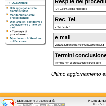
Resp.le del proced
PROCEDIMENTI
Dati aggregati attività
IDT Geom. Albino Marostica
amministrativa
Monitoraggio tempi
procedimentali
Rec. Tel.
Dichiarazioni sostitutive e
acquisizione d'ufficio dei
0773/707227
dati
»
Tipologie di
procedimento
e-mail
Dipartimento IV Gestione
del Personale
vigilanzaurbanistica@comune.terracina.lt.it
Termini conclusione
Termine non espressamente precisabile
Ultimo aggiornamento eff
Dichiarazione di accessibilità
Piazza Munici
Tel. 0773