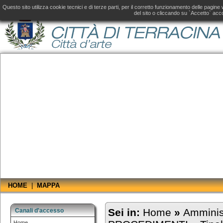
Amministrazione Trasparente fino al 31 dicembre 2019, consultare il
sito aggiornato
d
Questo sito utilizza cookie tecnici e di terze parti, per il corretto funzionamento delle pagin
del sito o cliccando su `Accetto` acco
HOME
|
MAPPA
Sei in:
Home
»
Amminis
Canali d'accesso
Home