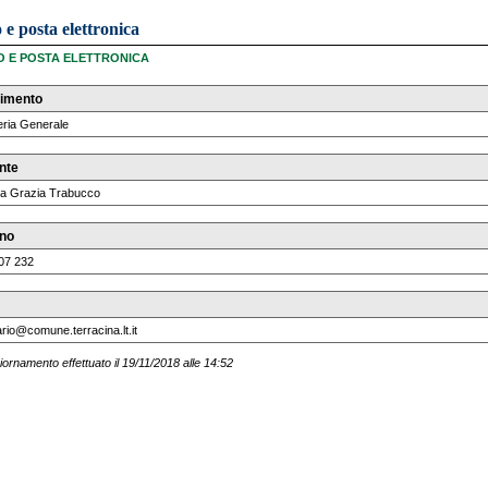
 e posta elettronica
 E POSTA ELETTRONICA
timento
eria Generale
nte
sa Grazia Trabucco
ono
07 232
rio@comune.terracina.lt.it
iornamento effettuato il 19/11/2018 alle 14:52