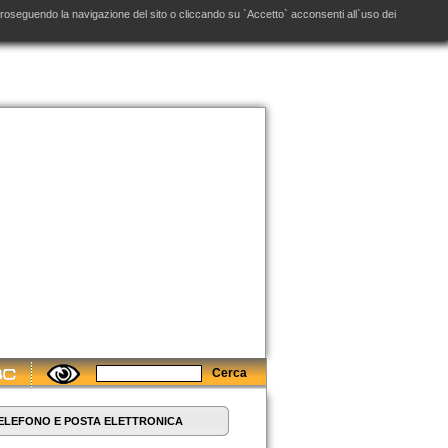
. Proseguendo la navigazione del sito o cliccando su `Accetto` acconsenti all`uso dei
ELEFONO E POSTA ELETTRONICA