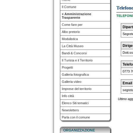
Il Comune
Telefono
» Amministrazione
TELEFONO
Trasparente
Come fare per
Dipar
Albo pretorio
Segret
Modulistica
Dirige
La Città Museo
Dott.s
Bandi & Concorsi
Il Turista e il Territorio
Telef
Progetti
0773 7
Galleria fotografica
Galleria video
Email
Imprese del territorio
segreta
Info città
Ultimo agg
Elenco Siti tematici
Newsletters
Parla con il comune
ORGANIZZAZIONE