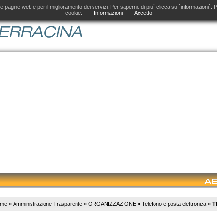
el Comune di Terracina per i nuovi contenuti
delle pagine web e per il miglioramento dei servizi. Per saperne di piu` clicca su `informazioni`
cookie.
Informazioni
Accetto
ome
»
Amministrazione Trasparente
»
ORGANIZZAZIONE
»
Telefono e posta elettronica
»
T