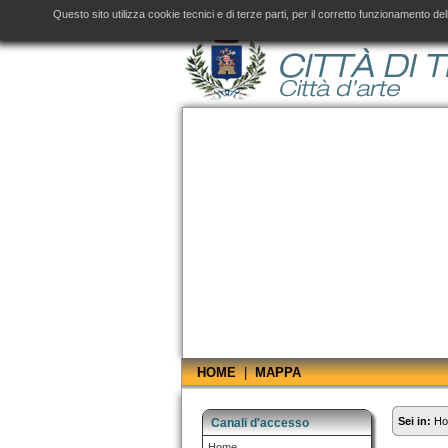
Amministrazione Trasparente fino al 31 dicembre 2019, consultare il
sito aggiornato
d
Questo sito utilizza cookie tecnici e di terze parti, per il corretto funzionamento 
HOME
|
MAPPA
Sei in:
H
Canali d'accesso
Home