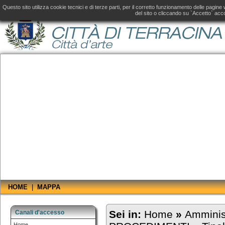
Amministrazione Trasparente fino al 31 dicembre 2019, consultare il
sito aggiornato
d
Questo sito utilizza cookie tecnici e di terze parti, per il corretto funzionamento delle pagin
del sito o cliccando su `Accetto` acco
HOME
|
MAPPA
Sei in:
Home
»
Amminis
Canali d'accesso
Home