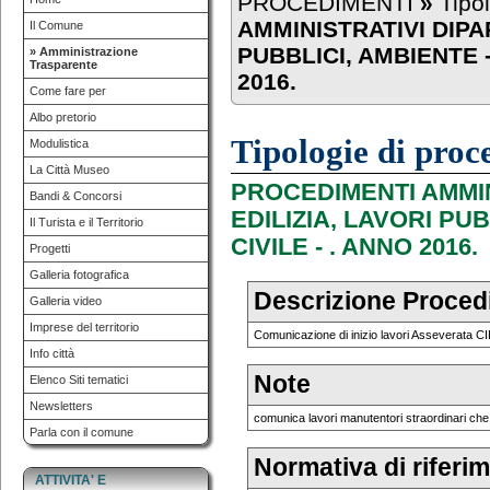
PROCEDIMENTI
»
Tipo
AMMINISTRATIVI DIPA
Il Comune
PUBBLICI, AMBIENTE -
» Amministrazione
Trasparente
2016.
Come fare per
Albo pretorio
Tipologie di pro
Modulistica
La Città Museo
PROCEDIMENTI AMMIN
Bandi & Concorsi
EDILIZIA, LAVORI PUB
Il Turista e il Territorio
CIVILE - . ANNO 2016.
Progetti
Galleria fotografica
Descrizione Proce
Galleria video
Imprese del territorio
Comunicazione di inizio lavori Asseverata C
Info città
Note
Elenco Siti tematici
Newsletters
comunica lavori manutentori straordinari che 
Parla con il comune
Normativa di riferi
ATTIVITA' E