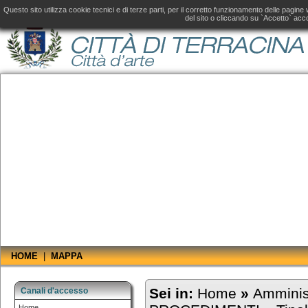
Amministrazione Trasparente fino al 31 dicembre 2019, consultare il
sito aggiornato
d
Questo sito utilizza cookie tecnici e di terze parti, per il corretto funzionamento delle pagin
del sito o cliccando su `Accetto` acco
HOME
|
MAPPA
Sei in:
Home
»
Amminis
Canali d'accesso
Home