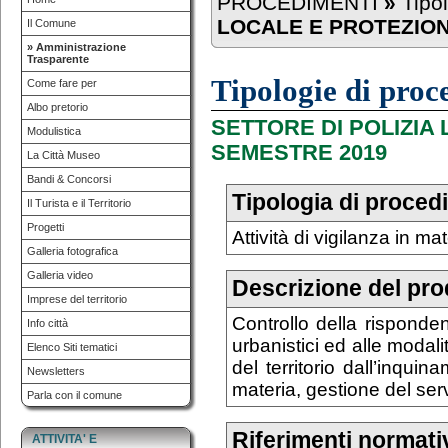
PROCEDIMENTI
»
Tipo
LOCALE E PROTEZIONE
Il Comune
» Amministrazione
Trasparente
Tipologie di pro
Come fare per
Albo pretorio
SETTORE DI POLIZIA 
Modulistica
SEMESTRE 2019
La Città Museo
Bandi & Concorsi
Tipologia di proce
Il Turista e il Territorio
Progetti
Attività di vigilanza in m
Galleria fotografica
Galleria video
Descrizione del pr
Imprese del territorio
Controllo della rispondenz
Info città
urbanistici ed alle modali
Elenco Siti tematici
del territorio dall’inquin
Newsletters
materia, gestione del servi
Parla con il comune
Riferimenti normati
ATTIVITA' E